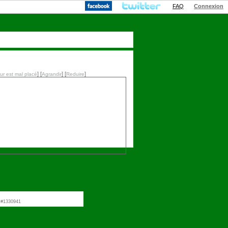
FAQ
Connexion
] [
] [
]
r est mal placé
Agrandir
Reduire
L #1330941