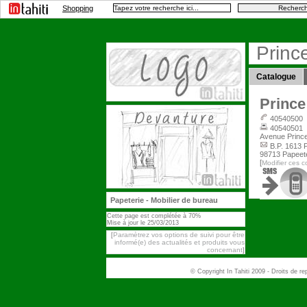
Shopping
Princ
Catalogue
Prince
40540500
40540501
Avenue Prince
B.P. 1613 
98713 Papeet
[
Modifier ces 
Papeterie - Mobilier de bureau
Cette page est complétée à 70%
Mise à jour le 25/03/2013
Paramètrez vos options de suivi pour être
[
informé(e) des actualités et produits vous
concernant
]
© Copyright In Tahiti 2009 - Droits de r