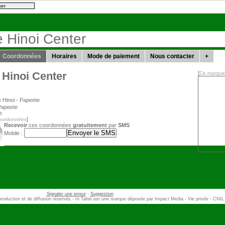
e Hinoi Center
Coordonnées
Horaires
Mode de paiement
Nous contacter
+
Hinoi Center
[
Ce marqueu
 Hinoi
-
Papeete
Papeete
e
]
coordonnées
Recevoir
ces coordonnées
gratuitement
par
SMS
Mobile :
Signaler une erreur
-
Suggestion
eproduction et de diffusion réservés - In Tahiti est une marque déposée par Impact Media - Vie privée - CNI